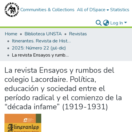
Communities & Collections
All of DSpace
Statistics
Log In
Home
Biblioteca UNSTA
Revistas
Itinerantes. Revista de Historia y Religión
2025: Número 22 (jul-dic)
La revista Ensayos y rumbos del colegio Lacordaire. Política, educación y sociedad entre el período radical y el comienzo de la “década infame” (1919-1931)
La revista Ensayos y rumbos del
colegio Lacordaire. Política,
educación y sociedad entre el
período radical y el comienzo de la
“década infame” (1919-1931)