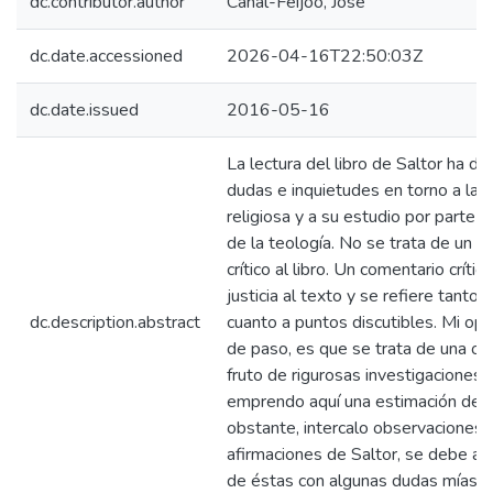
dc.contributor.author
Canal-Feijóo, José
dc.date.accessioned
2026-04-16T22:50:03Z
dc.date.issued
2016-05-16
La lectura del libro de Saltor ha d
dudas e inquietudes en torno a la e
religiosa y a su estudio por parte de
de la teología. No se trata de un c
crítico al libro. Un comentario críti
justicia al texto y se refiere tanto 
dc.description.abstract
cuanto a puntos discutibles. Mi opi
de paso, es que se trata de una obr
fruto de rigurosas investigaciones. 
emprendo aquí una estimación de el
obstante, intercalo observaciones c
afirmaciones de Saltor, se debe a 
de éstas con algunas dudas mías.