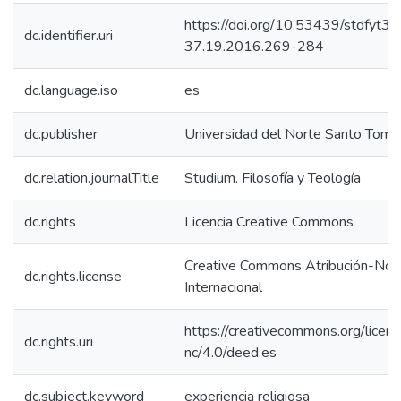
https://doi.org/10.53439/stdfyt36
dc.identifier.uri
37.19.2016.269-284
dc.language.iso
es
dc.publisher
Universidad del Norte Santo Tomá
dc.relation.journalTitle
Studium. Filosofía y Teología
dc.rights
Licencia Creative Commons
Creative Commons Atribución-NoC
dc.rights.license
Internacional
https://creativecommons.org/licen
dc.rights.uri
nc/4.0/deed.es
dc.subject.keyword
experiencia religiosa