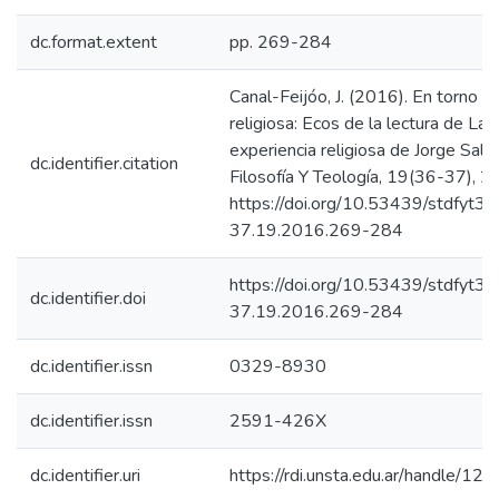
dc.format.extent
pp. 269-284
Canal-Feijóo, J. (2016). En torno a 
religiosa: Ecos de la lectura de La fi
experiencia religiosa de Jorge Salt
dc.identifier.citation
Filosofía Y Teología, 19(36-37), 
https://doi.org/10.53439/stdfyt36
37.19.2016.269-284
https://doi.org/10.53439/stdfyt36
dc.identifier.doi
37.19.2016.269-284
dc.identifier.issn
0329-8930
dc.identifier.issn
2591-426X
dc.identifier.uri
https://rdi.unsta.edu.ar/handle/