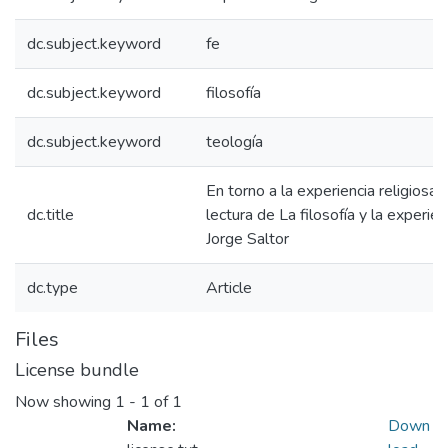
dc.subject.keyword
fe
dc.subject.keyword
filosofía
dc.subject.keyword
teología
En torno a la experiencia religiosa.
dc.title
lectura de La filosofía y la experien
Jorge Saltor
dc.type
Article
Files
License bundle
Now showing
1 - 1 of 1
Name:
Down