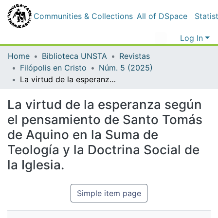
Communities & Collections
All of DSpace
Statistics
Log In
Home
Biblioteca UNSTA
Revistas
Filópolis en Cristo
Núm. 5 (2025)
La virtud de la esperanza según el pensamiento de Santo Tomás de Aquino en la Suma de Teología y la Doctrina Social de la Iglesia.
La virtud de la esperanza según el
pensamiento de Santo Tomás de
Aquino en la Suma de Teología y la
Doctrina Social de la Iglesia.
Simple item page
dc.contributor.author
Söchting Herrera, Julio