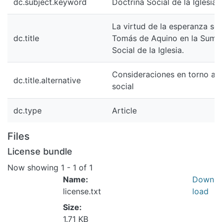
dc.title
Tomás de Aquino en la Suma de Teo
de la Iglesia.
Consideraciones en torno a la posi
dc.title.alternative
social
dc.type
Article
Files
License bundle
Now showing
1 - 1 of 1
Name:
Down
license.txt
load
Size:
1.71 KB
Format:
No
Item-specific license agreed to