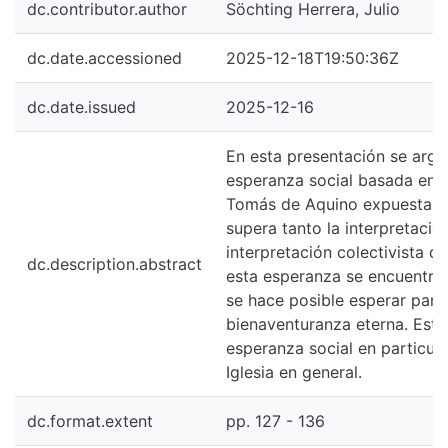
dc.date.accessioned
2025-12-18T19:50:36Z
dc.date.issued
2025-12-16
En esta presentación se argumenta 
esperanza social basada en la doct
Tomás de Aquino expuesta en la S
supera tanto la interpretación indiv
interpretación colectivista de esta
dc.description.abstract
esta esperanza se encuentra en la 
se hace posible esperar para sí mis
bienaventuranza eterna. Esta carida
esperanza social en particular y de 
Iglesia en general.
dc.format.extent
pp. 127 - 136
Söchting Herrera, J. (2025). La vir