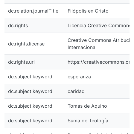
dc.relation.journalTitle
Filópolis en Cristo
dc.rights
Licencia Creative Commons
dc.rights.license
Creative Commons Atribución-NoCom
dc.rights.uri
https://creativecommons.org/licen
dc.subject.keyword
esperanza
dc.subject.keyword
caridad
dc.subject.keyword
Tomás de Aquino
dc.subject.keyword
Suma de Teología
dc.subject.keyword
Doctrina Social de la Iglesia
La virtud de la esperanza según e