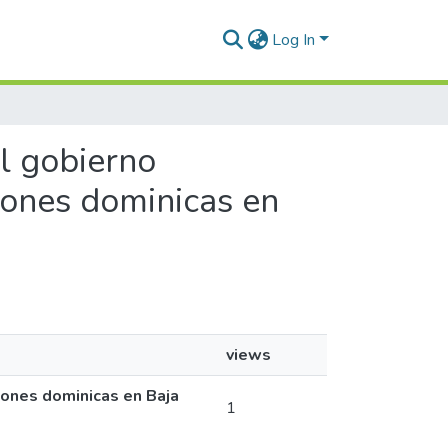
Log In
El gobierno
siones dominicas en
views
siones dominicas en Baja
1