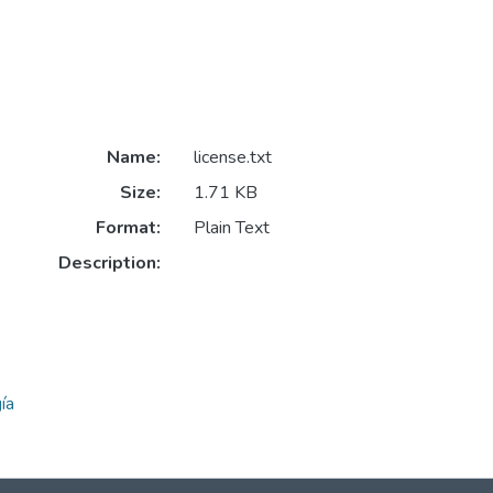
Name:
license.txt
Size:
1.71 KB
Format:
Plain Text
Description:
ía