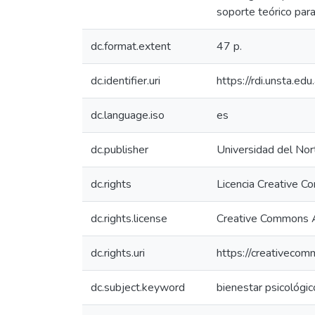
soporte teórico para
dc.format.extent
47 p.
dc.identifier.uri
https://rdi.unsta.
dc.language.iso
es
dc.publisher
Universidad del Nor
dc.rights
Licencia Creative 
dc.rights.license
Creative Commons At
dc.rights.uri
https://creativecom
dc.subject.keyword
bienestar psicológic