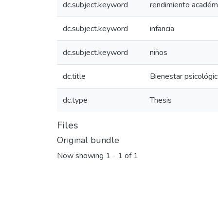
dc.subject.keyword
rendimiento académ
dc.subject.keyword
infancia
dc.subject.keyword
niños
dc.title
Bienestar psicológi
dc.type
Thesis
Files
Original bundle
Now showing
1 - 1 of 1