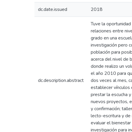
dc.date.issued
2018
Tuve la oportunidad 
relaciones entre niv
grado en una escuel
investigación pero c
población para posib
acerca del nivel de 
donde realizo un vo
el año 2010 para que
dc.description.abstract
dos veces al mes, c
establecer vínculos 
prestar la escucha 
nuevos proyectos, es
y confirmación; tall
lecto-escritura y de
evaluar el bienestar
investigación para i