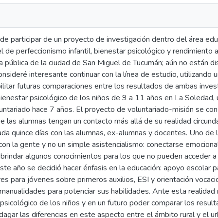
de participar de un proyecto de investigación dentro del área edu
el de perfeccionismo infantil, bienestar psicológico y rendimiento 
a pública de la ciudad de San Miguel de Tucumán; aún no están di
onsideré interesante continuar con la línea de estudio, utilizando u
ilitar futuras comparaciones entre los resultados de ambas inves
bienestar psicológico de los niños de 9 a 11 años en La Soledad,
luntariado hace 7 años. El proyecto de voluntariado-misión se co
 las alumnas tengan un contacto más allá de su realidad circundan
ada quince días con las alumnas, ex-alumnas y docentes. Uno de l
con la gente y no un simple asistencialismo: conectarse emociona
y brindar algunos conocimientos para los que no pueden acceder 
te año se decidió hacer énfasis en la educación: apoyo escolar p
eres para jóvenes sobre primeros auxilios, ESI y orientación vocaci
 manualidades para potenciar sus habilidades. Ante esta realidad
 psicológico de los niños y en un futuro poder comparar los resul
ndagar las diferencias en este aspecto entre el ámbito rural y el