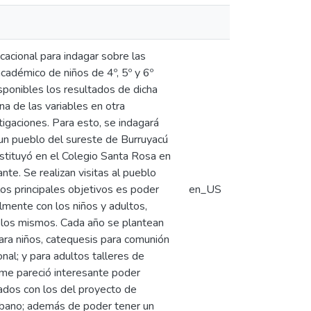
cacional para indagar sobre las
académico de niños de 4º, 5º y 6º
sponibles los resultados de dicha
na de las variables en otra
tigaciones. Para esto, se indagará
 un pueblo del sureste de Burruyacú
nstituyó en el Colegio Santa Rosa en
te. Se realizan visitas al pueblo
os principales objetivos es poder
en_US
lmente con los niños y adultos,
a los mismos. Cada año se plantean
ara niños, catequesis para comunión
onal; y para adultos talleres de
 me pareció interesante poder
tados con los del proyecto de
 urbano; además de poder tener un