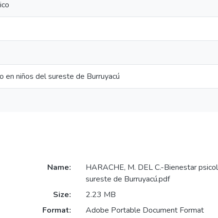
ico
co en niños del sureste de Burruyacú
Name:
HARACHE, M. DEL C.-Bienestar psicoló
sureste de Burruyacú.pdf
Size:
2.23 MB
Format:
Adobe Portable Document Format