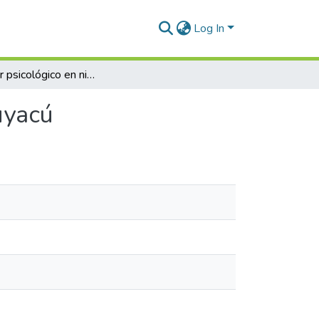
Log In
Bienestar psicológico en niños del sureste de Burruyacú
uyacú