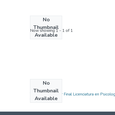
No
License bundle
Thumbnail
Now showing
1 - 1 of 1
Available
No
Collections
Thumbnail
Trabajo Integrador Final Licenciatura en Psicolog
Available
Trabajos Finales