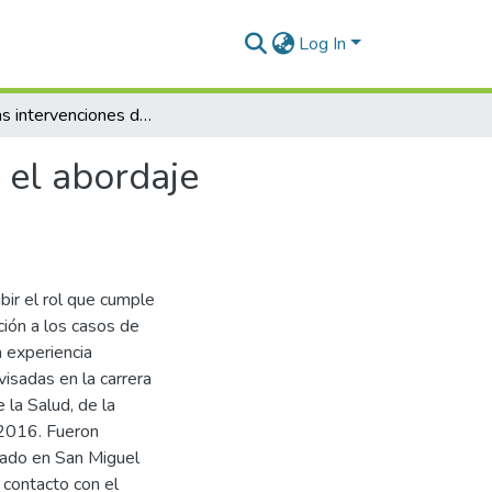
Log In
El rol y las intervenciones del psicólogo forense en el abordaje interdisciplinar del abuso sexual infantil
n el abordaje
bir el rol que cumple
ción a los casos de
 experiencia
visadas en la carrera
 la Salud, de la
 2016. Fueron
azado en San Miguel
ó contacto con el