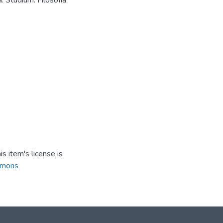
a. Studium. Filosofía
s item's license is
mmons