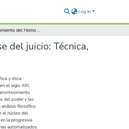
Log In
El advenimiento del Homo algorithmicus y el eclipse del juicio: Técnica, nihilismo y crisis democrática
 del juicio: Técnica,
tica y ética
en el siglo XXI,
 acontecimiento
mas del poder y las
análisis filosófico
 el núcleo del
 en la progresiva
temas automatizados.