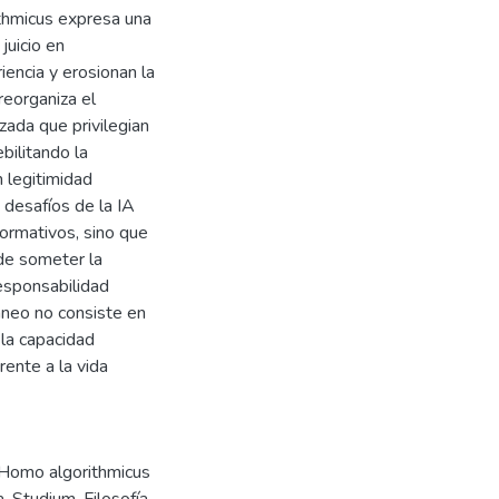
ithmicus expresa una
juicio en
encia y erosionan la
 reorganiza el
ada que privilegian
ebilitando la
n legitimidad
s desafíos de la IA
rmativos, sino que
 de someter la
responsabilidad
áneo no consiste en
 la capacidad
rente a la vida
 Homo algorithmicus